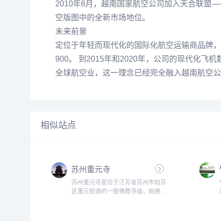
2010年6月，越南国家航空公司加入天合联
空版图中的全新市场地位。
未来前景
定位于年轻而现代化的国际化航空运输商品牌，越
900。 到2015年和2020年，公司的现代
全球航空业，这一理念已经完全融入越南航空公
相似站点
苏州重元寺
苏州重元寺是位于江苏省苏州市姑苏
区重元街道的一座佛教寺庙，始建于
北宋年间，历史悠久，是苏州市内文
物保护单位之一。重元寺原名菩提
寺，后因重修时立有“大慈重元”石碑