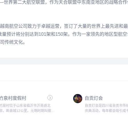
盟——世界第二大航空联盟，作为天合联盟中东南亚地区的战略合
南航空公司致力于卓越运营，签订了大量的世界上最先进和最环保
化飞机数量预计将分别达到101架和150架。作为一家领先的地区
司传统文化。
竹泉村度假村
自贡灯会
竹泉村位于山东省临沂市沂南县北
自贡灯会是四川省自贡市传
部，距县城12公里。元明时期叫做泉
庆典活动，每年都会吸引成
上庄，清朝乾隆年间改名竹泉村。在
游客前来观赏。在灯会期间
这里，泉依山出，竹因泉生。自元明
内的街道、广场和公园都会
以来，村民绕泉而居，砌石为房，农
五彩缤纷、璀璨夺目的灯海