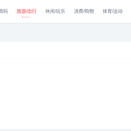
/数码
旅游/出行
休闲/玩乐
消费/购物
体育/运动