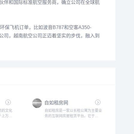
作伙伴和国际标准航空服务商，确立公司在全球航
飞机订单，比如波音B787和空客A350-
型航空公司，越南航空公司正迈着坚实的步伐，融入到
自如租房网
统的文化
自如租房是一家以长租公寓为主要业
千上万的
务的互联网房屋租赁平台。它于
，自贡市
2012年创立，总部位于北京，并在
被装饰成
全国多个城市开设了160多个分站。
，让整个
自如租房致力于为互联网、金融行业