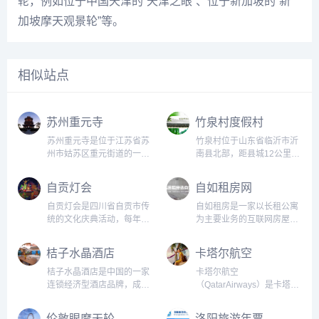
轮，例如位于中国天津的“天津之眼”、位于新加坡的“新
加坡摩天观景轮”等。
相似站点
苏州重元寺
竹泉村度假村
苏州重元寺是位于江苏省苏
竹泉村位于山东省临沂市沂
州市姑苏区重元街道的一座
南县北部，距县城12公里。
佛教寺庙，始建于北宋年
元明时期叫做泉上庄，清朝
间，历史悠久，是苏州市内
乾隆年间改名竹泉村。在这
自贡灯会
自如租房网
文物保护单位之一。重元寺
里，泉依山出，竹因泉生。
原名菩提寺，后因重修时立
自元明以来，村民绕泉而
自贡灯会是四川省自贡市传
自如租房是一家以长租公寓
有“大慈重元”石碑而改名。
居，砌石为房，农耕为
统的文化庆典活动，每年都
为主要业务的互联网房屋租
寺内建筑群共有殿堂、塔
业。...
会吸引成千上万的游客前来
赁平台。它于2012年创立，
庙、钟楼等...
观赏。在灯会期间，自贡市
总部位于北京，并在全国多
桔子水晶酒店
卡塔尔航空
内的街道、广场和公园都会
个城市开设了160多个分
被装饰成五彩缤纷、璀璨夺
站。自如租房致力于为互联
桔子水晶酒店是中国的一家
卡塔尔航空
目的灯海，让整个城市沉
网、金融行业以及短期驻京
连锁经济型酒店品牌，成立
（QatarAirways）是卡塔尔
浸...
人员提供高品质住房租赁服
于2010年。该品牌致力于为
的一家全球领先的航空公
务。...
商务和旅游客人提供舒适、
司，总部位于卡塔尔的哈马
伦敦眼摩天轮
洛阳旅游年票