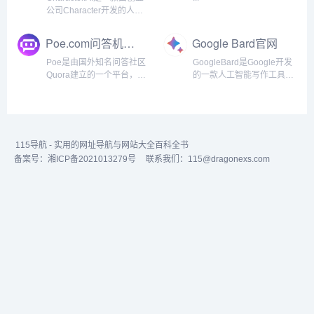
公司Character开发的人工
智能写作工具，它利用深度
学习技术和自然语言处理算
Poe.com问答机器人
Google Bard官网
法，生成高质量的文学作
品。...
Poe是由国外知名问答社区
GoogleBard是Google开发
Quora建立的一个平台，以
的一款人工智能写作工具，
让人们提问、获得即时答
它使用了GPT-3技术，能够
案，并与人工智能进行来回
生成各种文学作品，如诗
对话。该平台内置了4个不
歌、歌曲和散文等。该工具
同的聊天机器人，...
旨在成为用户的创意助手，
帮助用户提高生产效率，让
115导航 - 实用的网址导航与网站大全百科全书
创意成为现实。...
备案号：
湘ICP备2021013279号
联系我们：115@dragonexs.com