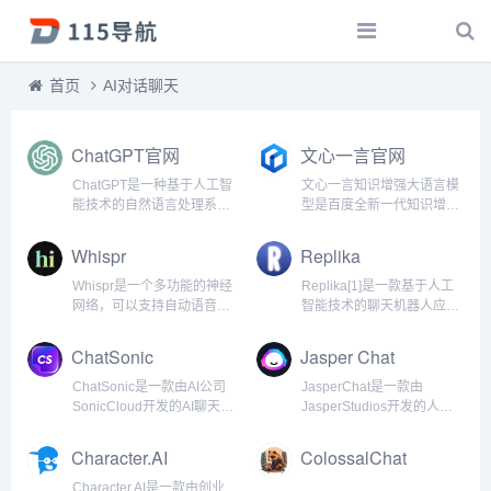
首页
AI对话聊天
ChatGPT官网
文心一言官网
ChatGPT是一种基于人工智
文心一言知识增强大语言模
能技术的自然语言处理系
型是百度全新一代知识增强
统，它可以模拟人类的对话
大语言模型，文心大模型家
方式与用户进行交流。该系
族的新成员，能够与人对话
Whispr
Replika
统由OpenAI开发，使用了
互动，回答问题，协助创
大规模的神经网络模型，旨
作，高效便捷地帮助人们获
Whispr是一个多功能的神经
Replika[1]是一款基于人工
在提供更加自然、流畅的对
取信息、知识和灵感。...
网络，可以支持自动语音辨
智能技术的聊天机器人应用
话体验。...
别和翻译任务。OpenAI于
程序，它能够模拟人类的对
2022年9月21日开源了
话方式，为用户提供情感支
ChatSonic
Jasper Chat
Whispr，并且声称它的英文
持和交流的平台。...
语音辨识能力已达到人类水
ChatSonic是一款由AI公司
JasperChat是一款由
平，并且支持其他98种语言
SonicCloud开发的AI聊天机
JasperStudios开发的人工
的自动语音...
器人，它可以通过简单而自
智能聊天机器人，它运用了
然的语言交互，在帮助用户
自然语言处理技术和深度学
Character.AI
ColossalChat
解决问题的同时提供更好的
习算法，能够与用户进行自
客户服务。...
然的对话。...
Character.AI是一款由创业
...