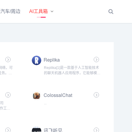
汽车/周边
AI工具箱
Replika
经网络，可
Replika[1]是一款基于人工智能技术
任务。
的聊天机器人应用程序，它能够模拟
开源了
人类的对话方式，为用户提供情感支
文语音辨识
持和交流的平台。...
支持其他
ColossalChat
公司
...
写作工
自然语言
学作
讯飞听见