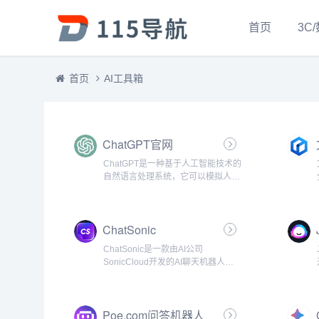
首页
3C
首页
AI工具箱
ChatGPT官网
ChatGPT是一种基于人工智能技术的
自然语言处理系统，它可以模拟人类
的对话方式与用户进行交流。该系统
由OpenAI开发，使用了大规模的神
经网络模型，旨在提供更加自然、流
ChatSonic
畅的对话体验。...
ChatSonic是一款由AI公司
SonicCloud开发的AI聊天机器人，
它可以通过简单而自然的语言交互，
在帮助用户解决问题的同时提供更好
的客户服务。...
Poe.com问答机器人