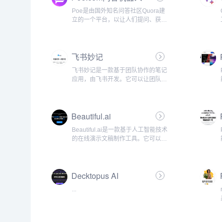
Poe是由国外知名问答社区Quora建
立的一个平台，以让人们提问、获得
即时答案，并与人工智能进行来回对
话。该平台内置了4个不同的聊天机
器人，...
飞书妙记
飞书妙记是一款基于团队协作的笔记
应用，由飞书开发。它可以让团队成
员在工作中更高效地记录和分享信
息，促进团队工作的协作和沟通。...
Beautiful.ai
Beautiful.ai是一款基于人工智能技术
的在线演示文稿制作工具。它可以帮
助用户快速地创建高质量、令人印象
深刻的演示文稿，无需专业设计师的
帮助。该工具可以通过自动调...
Decktopus AI
...