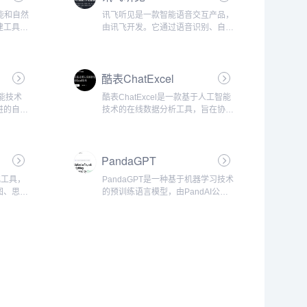
智能和自然
讯飞听见是一款智能语音交互产品，
建工具，
由讯飞开发。它通过语音识别、自然
的表单，
语言理解、语音合成等人工智能技
.
术，实现用户与手机之间的语音交
互，提供便捷的生活服务和娱乐内
酷表ChatExcel
容。...
智能技术
酷表ChatExcel是一款基于人工智能
进的自然
技术的在线数据分析工具，旨在协助
为用户提
用户更便捷地进行数据分析和管理。
助用户更
与传统的数据分析方式相比，酷表
.
ChatExcel具有更高的智能化...
PandaGPT
化工具，
PandaGPT是一种基于机器学习技术
图、思维
的预训练语言模型，由PandAI公司
al的官
开发。它的全称是PandAIGPT-3，是
你有效
一款高性能、高可靠性的自然语言处
其简单
理工具。Panda...
.