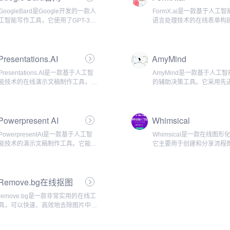
GoogleBard是Google开发的一款人
FormX.ai是一款基于人工
工智能写作工具，它使用了GPT-3技
语言处理技术的在线表单构
术，能够生成各种文学作品，如诗
旨在帮助用户快速创建高效
歌、歌曲和散文等。该工具旨在成为
并自动化数据处理和分析。..
用户的创意助手，帮助用户提高生产
Presentations.AI
AmyMind
效率，让创意成为现实。...
Presentations.AI是一款基于人工智
AmyMind是一款基于人工
能技术的在线演示文稿制作工具，旨
的辅助决策工具。它采用先
在协助用户更高效、便捷地创建精美
语言处理和机器学习技术，
的演示文稿。与传统的演示文稿制作
供决策支持和分析报告，帮
工具相比，Present...
加高效、准确地做出决策。..
Powerpresent AI
Whimsical
PowerpresentAI是一款基于人工智
Whimsical是一款在线图形
能技术的演示文稿制作工具。它能够
它主要用于创建和分享流程
帮助用户快速、高效地创建出令人印
导图、原型图等。在Whimsic
象深刻的演示文稿，提供更加智能化
网上，该软件表述自己“帮助
的辅助功能，使得用户可以更加专注
地定义你的下一个想法”，以
Remove.bg在线抠图
于内容的创作。...
易用、功能强大和美观的特..
remove.bg是一款非常实用的在线工
具，可以快速、高效地去除图片中的
背景。它不需要用户具备专业的设计
技能，只需要上传需要编辑的图片即