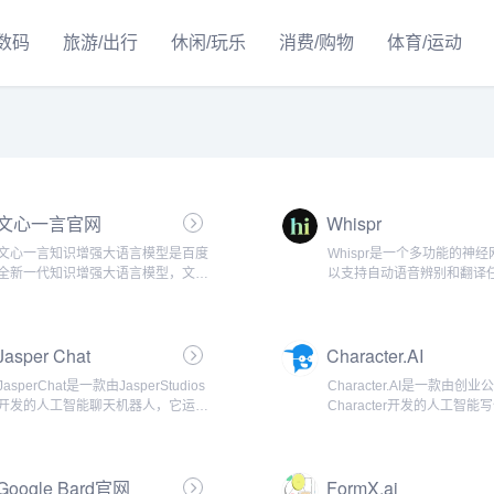
/数码
旅游/出行
休闲/玩乐
消费/购物
体育/运动
文心一言官网
Whispr
文心一言知识增强大语言模型是百度
Whispr是一个多功能的神
全新一代知识增强大语言模型，文心
以支持自动语音辨别和翻译
大模型家族的新成员，能够与人对话
OpenAI于2022年9月21日
互动，回答问题，协助创作，高效便
Whispr，并且声称它的英
捷地帮助人们获取信息、知识和灵
能力已达到人类水平，并且
Jasper Chat
Character.AI
感。...
98种语言的自动语音...
JasperChat是一款由JasperStudios
Character.AI是一款由创业
开发的人工智能聊天机器人，它运用
Character开发的人工智能
了自然语言处理技术和深度学习算
具，它利用深度学习技术和
法，能够与用户进行自然的对话。...
处理算法，生成高质量的文
品。...
Google Bard官网
FormX.ai