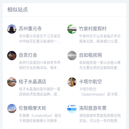
相似站点
苏州重元寺
竹泉村度假村
苏州重元寺是位于江苏省苏
竹泉村位于山东省临沂市沂
州市姑苏区重元街道的一座
南县北部，距县城12公里。
佛教寺庙，始建于北宋年
元明时期叫做泉上庄，清朝
间，历史悠久，是苏州市内
乾隆年间改名竹泉村。在这
自贡灯会
自如租房网
文物保护单位之一。重元寺
里，泉依山出，竹因泉生。
原名菩提寺，后因重修时立
自元明以来，村民绕泉而
自贡灯会是四川省自贡市传
自如租房是一家以长租公寓
有“大慈重元”石碑而改名。
居，砌石为房，农耕为
统的文化庆典活动，每年都
为主要业务的互联网房屋租
寺内建筑群共有殿堂、塔
业。...
会吸引成千上万的游客前来
赁平台。它于2012年创立，
庙、钟楼等...
观赏。在灯会期间，自贡市
总部位于北京，并在全国多
桔子水晶酒店
卡塔尔航空
内的街道、广场和公园都会
个城市开设了160多个分
被装饰成五彩缤纷、璀璨夺
站。自如租房致力于为互联
桔子水晶酒店是中国的一家
卡塔尔航空
目的灯海，让整个城市沉
网、金融行业以及短期驻京
连锁经济型酒店品牌，成立
（QatarAirways）是卡塔尔
浸...
人员提供高品质住房租赁服
于2010年。该品牌致力于为
的一家全球领先的航空公
务。...
商务和旅游客人提供舒适、
司，总部位于卡塔尔的哈马
伦敦眼摩天轮
洛阳旅游年票
便捷、高品质的住宿体验，
德国际机场。该公司成立于
是中国领先的经济型酒店品
1993年，是世界上最年轻的
伦敦眼（LondonEye）是位
洛阳旅游年票是指游客在购
牌之一。...
主要航空公司之一。卡塔尔
于英国伦敦泰晤士河南岸的
买后，可以在一年内免费进
航空一直致力于提供高质量
一座摩天观景轮，是全球最
入洛阳市内的多个景区和旅