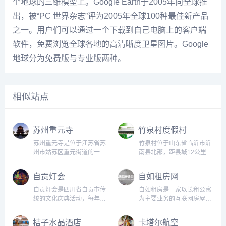
个地球的三维模型上。Google Earth于2005年向全球推
出，被“PC 世界杂志”评为2005年全球100种最佳新产品
之一。用户们可以通过一个下载到自己电脑上的客户端
软件，免费浏览全球各地的高清晰度卫星图片。Google
地球分为免费版与专业版两种。
相似站点
苏州重元寺
竹泉村度假村
苏州重元寺是位于江苏省苏
竹泉村位于山东省临沂市沂
州市姑苏区重元街道的一座
南县北部，距县城12公里。
佛教寺庙，始建于北宋年
元明时期叫做泉上庄，清朝
间，历史悠久，是苏州市内
乾隆年间改名竹泉村。在这
自贡灯会
自如租房网
文物保护单位之一。重元寺
里，泉依山出，竹因泉生。
原名菩提寺，后因重修时立
自元明以来，村民绕泉而
自贡灯会是四川省自贡市传
自如租房是一家以长租公寓
有“大慈重元”石碑而改名。
居，砌石为房，农耕为
统的文化庆典活动，每年都
为主要业务的互联网房屋租
寺内建筑群共有殿堂、塔
业。...
会吸引成千上万的游客前来
赁平台。它于2012年创立，
庙、钟楼等...
观赏。在灯会期间，自贡市
总部位于北京，并在全国多
桔子水晶酒店
卡塔尔航空