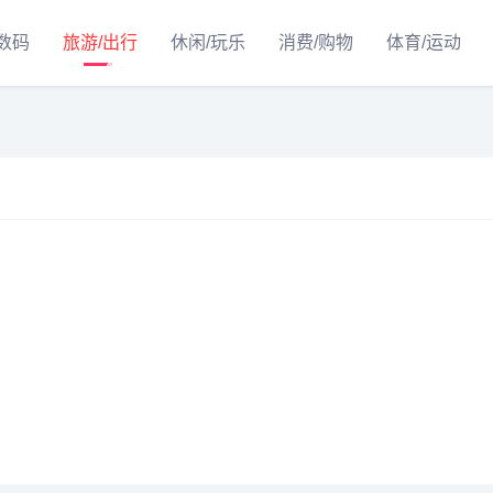
/数码
旅游/出行
休闲/玩乐
消费/购物
体育/运动