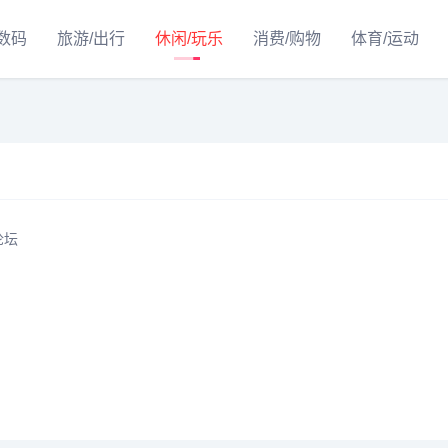
/数码
旅游/出行
休闲/玩乐
消费/购物
体育/运动
论坛