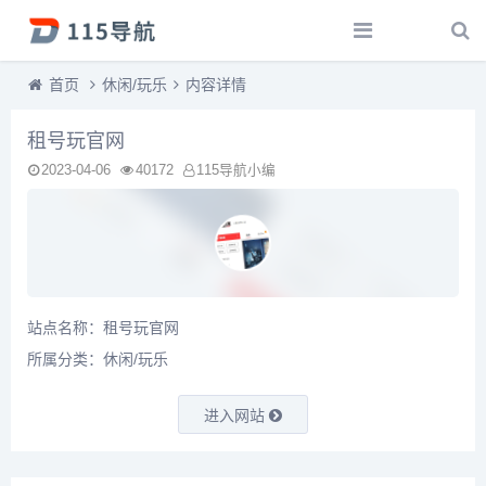
首页
休闲/玩乐
内容详情
租号玩官网
2023-04-06
40172
115导航小编
站点名称：租号玩官网
所属分类：
休闲/玩乐
进入网站