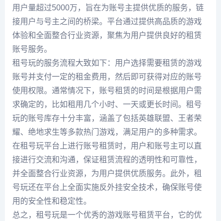
用户量超过5000万，旨在为账号主提供优质的服务，链
接用户与号主之间的桥梁。平台通过提供高品质的游戏
体验和全面整合行业资源，聚焦为用户提供良好的租赁
账号服务。
租号玩的服务流程大致如下：用户选择需要租赁的游戏
账号并支付一定的租金费用，然后即可获得对应的账号
使用权限。通常情况下，账号租赁的时间是根据用户需
求确定的，比如租用几个小时、一天或更长时间。租号
玩的账号库存十分丰富，涵盖了包括英雄联盟、王者荣
耀、绝地求生等多款热门游戏，满足用户的多种需求。
在租号玩平台上进行账号租赁时，用户和账号主可以直
接进行交流和沟通，保证租赁流程的透明性和可靠性，
并全面整合行业资源，为用户提供优质服务。此外，租
号玩还在平台上全面实施反外挂安全技术，确保账号使
用的安全性和稳定性。
总之，租号玩是一个优秀的游戏账号租赁平台，它的优