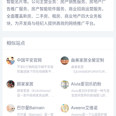
智能名片等。公司主营业务：房产销售服务、房地产广
告推广服务、房产智能软件服务、商业招商运营服务，
全面覆盖新房、二手房、租房、商业地产四大业务板
块，为开发商与经纪人提供高效的网络推广平台。
相似站点
中国平安官网
曲美家居全屋定制
平安E行销网是中国平安保
曲美家居
险集团旗下的在线销售平
（QUANMEIFURNITURE）
台，旨在为用户提供便捷、
成立于1996年，总部位于中
安全、多元化的保险产品购
国广东佛山市顺德区。曲美
顾家家居
Alula爱羽乐奶粉
买和服务体验。作为一家领
家居是一家专注于定制家居
先的互联网保险平台，平安
设计、生产、销售和服务的
顾家家居（KUKAHome）
Alula爱羽乐奶粉是一种为宝
E行销网利用互联网和移动
企业，可提供定制整体家居
是一家中高档家具品牌，总
宝提供营养的高端婴儿奶粉
技术打造了一个全面数字化
和定制家具等服务。曲美家
部位于中国广东省。该品牌
品牌，属于新西兰皇家食品
的保险销售...
居以...
以品质、设计和服务而闻
集团公司旗下产品。该公司
巴尔曼Balmain
Aveeno艾维诺
名，在国内和国际市场都拥
是一家专门从事婴儿及幼儿
有广泛的用户和影响力。顾
配方奶粉研发和销售的公
巴尔曼（Balmain）是一家
Aveeno是一个以皮肤护理