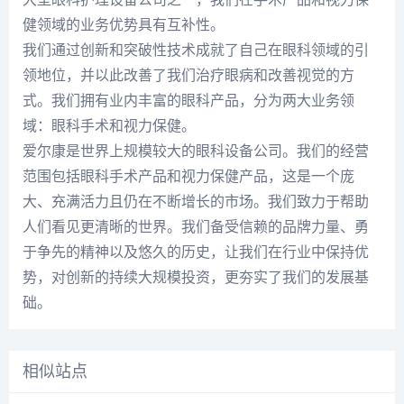
健领域的业务优势具有互补性。
我们通过创新和突破性技术成就了自己在眼科领域的引
领地位，并以此改善了我们治疗眼病和改善视觉的方
式。我们拥有业内丰富的眼科产品，分为两大业务领
域：眼科手术和视力保健。
爱尔康是世界上规模较大的眼科设备公司。我们的经营
范围包括眼科手术产品和视力保健产品，这是一个庞
大、充满活力且仍在不断增长的市场。我们致力于帮助
人们看见更清晰的世界。我们备受信赖的品牌力量、勇
于争先的精神以及悠久的历史，让我们在行业中保持优
势，对创新的持续大规模投资，更夯实了我们的发展基
础。
相似站点