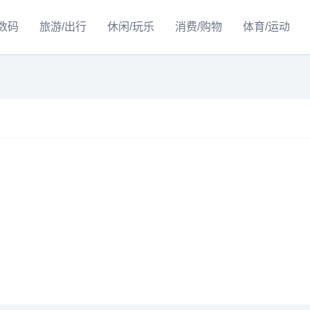
/数码
旅游/出行
休闲/玩乐
消费/购物
体育/运动