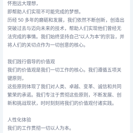
怀抱远大理想，
即帮助人们实现不可能完成的梦想。
历经 50 多年的磨砺和发展，我们依然不断创新，创造出
突破过去与迈向未来的技术，帮助人们实现他们曾经无
法完成的事情。我们始终坚持自己“以人为本”的宗旨，并
将人们的关切点作为一切创意的核心。
我们践行倡导的价值观
我们的价值观是我们一切工作的核心。我们遵循五项关
键原则，
这些原则体现了我们对人类、卓越、变革、诚信和共同
繁荣的承诺。我们专注于贯彻这些原则，不断发展、创
新和挑战现状，时时刻刻将我们的价值观付诸实践。
人性化体验
我们的工作贯彻一切以人为本。