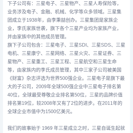
下子公司有：三星电子、三星物产、三星人寿保险等，
业务涉及电子、金融、机械、化学等众多领域。三星集
团成立于1938年，由李秉喆创办。三星集团是家族企
业，李氏家族世袭，旗下各个三星产业均为家族产业，
并由家族中的其他成员管理。
旗下子公司包含：三星电子、三星SDI、三星SDS、三星
电机、三星康宁、三星网络、三星火灾、三星证券、三
星物产、三星重工、三星工程、三星航空和三星生命
等，由家族内的李氏成员管理，其中三家子公司被美国
《财富》杂志评选为世界500强企业。三星电子是旗下最
大的子公司，2009年全球500强企业中三星电子排名第
40位，全球最受尊敬企业排名第50位，三星的品牌价值
排名第19位，较2008年又有了2位的进步。在2011年的
全球企业市值中为1500亿美元。
我们的故事始于 1969 年三星成立之时，三星自诞生起就