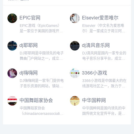
EPIC官网
Elsevier爱思唯尔
EPIC游戏（EpicGames）
Elsevier（中文名为爱思唯
是一家位于美国的游戏开发
尔）是一家成立于荷兰阿姆
和发行公司。下面是关于
斯特丹的国际性出版公司，
EPIC游戏的一些介绍和重要
成立于1880年。公司在全球
dj耶耶网
dj清风音乐网
信息：...
范围内出版高质量和高影响
力的学术和专业信息，其出
DJ耶耶网是中国领先的电子
DJ清风网是国内一家专业的
版物涉及科学...
舞曲门户网站之一，成立于
电子音乐分享平台，成立于
2005年，总部位于广州。该
2006年。该网站在音乐、社
网站旨在为所有电子音乐爱
交和活动方面提供了一系列
dj嗨嗨网
3366小游戏
好者提供最全面、最新鲜、
服务，国内外的DJ和音乐爱
最有品味的电子音乐资源，
好者可以在这里互动、分享
DJ嗨嗨网是一家专门提供电
3366小游戏是中国最大的在
以成为全球电音爱好者的最
他们的音乐、经验和想法。
子音乐资源的网站，镇站之
线游戏社区之一，致力于为
爱。...
DJ清风网的目标是为中国...
宝公司旗下音乐品牌之一，
网民提供优质的在线游戏服
成立于2010年，总部位于中
务。它由北京三六五网络科
中国舞蹈家协会
中华国粹网
国北京，是中国最早和最具
技有限公司推出，始创于
权威的电子音乐资源共享平
2005年，经过多年的发展，
中国舞蹈家协会
中华国粹网是国内领先的中
台之一。DJ嗨嗨网是一个集
已成为全国最知名的...
（chinadancersassociation）
国传统文化宣传平台，是一
下载、发布、交流（即播
是中国最具代表性、规模最
家以中华传统文化为专业特
放...
大的专业艺术民间组织之
色，集文化传承、文化推
一，成立于1955年5月15
广、文化培训、文化旅游于