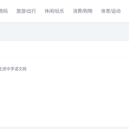
/数码
旅游/出行
休闲/玩乐
消费/购物
体育/运动
忧无虑中学语文网