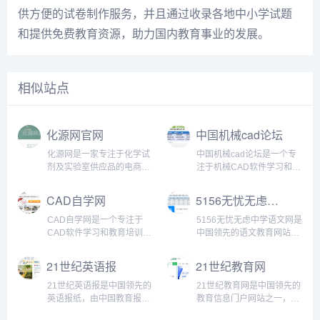
供方便的试卷制作服务，并且通过收录各地中小学试题
和提供免费教育资源，助力国内教育事业的发展。
相似站点
化源网官网
中国机械cad论坛
化源网是一家专注于化学试
中国机械cad论坛是一个专
剂及实验室供应品的电商平
注于机械CAD软件学习和技
台，其官网提供了包括化学
术交流的在线社区。该论坛
试剂CAS号查询、仪器设
成立于2005年，是国内最早
CAD自学网
5156无忧无虑中学语文网
备、实验耗材、生物试剂、
的机械CAD软件社区之一。
实验室设备等方面的全方位
目前，该论坛已经成长为国
CAD自学网是一个专注于
5156无忧无虑中学语文网是
服务。...
内最大的机械CAD软件技术
CAD软件学习和教育培训的
中国领先的语文教育网站之
交流平台之一。...
在线学习平台。该网站成立
一，旨在推广语文教育、提
于2003年，十多年来一直致
高中学语文学科教育的实效
21世纪英语报
21世纪教育网
力于为广大学生、工程师、
性和教育质量。它提供了丰
设计师等提供CAD软件的自
富的语文学习资源，包括高
21世纪英语报是中国领先的
21世纪教育网是中国领先的
学和培训服务，已...
质量的语文课件、试卷和资
英语报纸，由中国教育报社
教育信息门户网站之一，致
料等，帮助中学生提高语文
和21世纪学生英文报社联合
力于为广大教育从业者、学