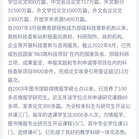
学位论文800万篇，中文会议论文717万篇，外文期刊
31500万篇，外文学位论文1000万篇，外文会议论文
2300万篇，开放学术资源5400万篇。
自2007年3月获教育部授权成为部级科技查新机构以来，
我校科技查新站积极面向高校、科研院所、政府机构、
企业等开展科技查新与咨询服务。截止2022年9月，已完
成包括国家"863高科技项目"在内的国家及省、部级科研
立项、成果鉴定、申报奖励和专利申请等项目在内的科
技查新项目8800余件，完成论文收录引用查证超过13万
篇次。
自2003年图书馆取得情报学硕士点以来，已培养了100
多名情报学研究生。近五年该学位点共申请研究课题60
多项，发表论文300多篇。为全校本科生与研究生开设公
共课三门，每年的选课学生达3000多人次；为情报学、
图书情报专业研究生开设课程15门，其中专业学位课11
门，选修课4门。已形成了良好的教学科研一体化态势。