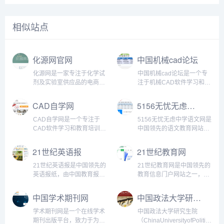
相似站点
化源网官网
中国机械cad论坛
化源网是一家专注于化学试
中国机械cad论坛是一个专
剂及实验室供应品的电商平
注于机械CAD软件学习和技
台，其官网提供了包括化学
术交流的在线社区。该论坛
试剂CAS号查询、仪器设
成立于2005年，是国内最早
CAD自学网
5156无忧无虑中学语文网
备、实验耗材、生物试剂、
的机械CAD软件社区之一。
实验室设备等方面的全方位
目前，该论坛已经成长为国
CAD自学网是一个专注于
5156无忧无虑中学语文网是
服务。...
内最大的机械CAD软件技术
CAD软件学习和教育培训的
中国领先的语文教育网站之
交流平台之一。...
在线学习平台。该网站成立
一，旨在推广语文教育、提
于2003年，十多年来一直致
高中学语文学科教育的实效
21世纪英语报
21世纪教育网
力于为广大学生、工程师、
性和教育质量。它提供了丰
设计师等提供CAD软件的自
富的语文学习资源，包括高
21世纪英语报是中国领先的
21世纪教育网是中国领先的
学和培训服务，已...
质量的语文课件、试卷和资
英语报纸，由中国教育报社
教育信息门户网站之一，致
料等，帮助中学生提高语文
和21世纪学生英文报社联合
力于为广大教育从业者、学
学科...
创办，于1993年首次发行。
生和家长提供优质的教育资
中国学术期刊网
中国政法大学研究生招生网
它以其独特的教学理念和活
源和服务，旨在促进中国教
泼有趣的内容受到广大学
育改革和发展。网站提供了
学术期刊网是一个在线学术
中国政法大学研究生院
生、教师、家长等英...
包括基础教育、高等教育、
期刊出版平台，致力于为学
（ChinaUniversityofPolitical