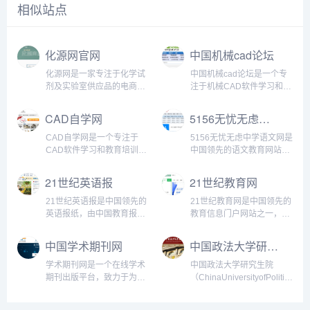
相似站点
化源网官网
中国机械cad论坛
化源网是一家专注于化学试
中国机械cad论坛是一个专
剂及实验室供应品的电商平
注于机械CAD软件学习和技
台，其官网提供了包括化学
术交流的在线社区。该论坛
试剂CAS号查询、仪器设
成立于2005年，是国内最早
CAD自学网
5156无忧无虑中学语文网
备、实验耗材、生物试剂、
的机械CAD软件社区之一。
实验室设备等方面的全方位
目前，该论坛已经成长为国
CAD自学网是一个专注于
5156无忧无虑中学语文网是
服务。...
内最大的机械CAD软件技术
CAD软件学习和教育培训的
中国领先的语文教育网站之
交流平台之一。...
在线学习平台。该网站成立
一，旨在推广语文教育、提
于2003年，十多年来一直致
高中学语文学科教育的实效
21世纪英语报
21世纪教育网
力于为广大学生、工程师、
性和教育质量。它提供了丰
设计师等提供CAD软件的自
富的语文学习资源，包括高
21世纪英语报是中国领先的
21世纪教育网是中国领先的
学和培训服务，已...
质量的语文课件、试卷和资
英语报纸，由中国教育报社
教育信息门户网站之一，致
料等，帮助中学生提高语文
和21世纪学生英文报社联合
力于为广大教育从业者、学
学科...
创办，于1993年首次发行。
生和家长提供优质的教育资
中国学术期刊网
中国政法大学研究生招生网
它以其独特的教学理念和活
源和服务，旨在促进中国教
泼有趣的内容受到广大学
育改革和发展。网站提供了
学术期刊网是一个在线学术
中国政法大学研究生院
生、教师、家长等英...
包括基础教育、高等教育、
期刊出版平台，致力于为学
（ChinaUniversityofPolitical
职业教育、成人教育等在内
者、研究人员和学术机构提
是中国政法大学下属的一个
的各类...
供高质量的学术期刊出版服
独立机构，成立于1984年。