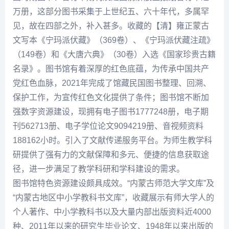
万册，这部分图书采集于上世纪五、六十年代，多属罕
见，故在四部之外，补入甚多。收藏的【清】雍正蒙古
文写本《宁玛派伏藏》（369卷）、《宁玛派伏藏注疏》
（149卷）和《大唐六典》（30卷）入选《国家珍贵古籍
名录》。图书馆有着深厚的红色底蕴，为传承中国共产
党红色血脉，2021年完成了馆藏民国图书整理、回溯、
保护工作，为宣传红色文化提供了条件；图书馆不断加
强数字资源建设，现拥有电子图书1777248册，电子期
刊562713册、电子学位论文9094219册、音视频资料
188162小时。引入了文献传递服务平台。为师生教学科
研提供了强有力的文献保障和多元、便捷的信息获取途
径，进一步满足了教学科研和学科建设的需求。
图书馆特色资源建设颇具成效。“内蒙古师范大学文库”及
“内蒙古地区中小学教科书文库”，收藏展示有师大学人的
个人著作、中小学教科书以及大量内部出版资料近4000
种、2011年以来的研究生毕业论文、1948年以来出版的