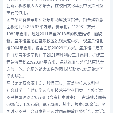
创新，积极融入人才培养，在校园文化建设中发挥日益
重要的作用。
图书馆现有赛罕馆和盛乐馆两座独立馆舍，馆舍建筑总
面积达到54255.97平方米。赛罕馆，11298平方米，
1982年启用，经过2011年至2013年的改造维修，面貌一
新。盛乐馆坐落在盛乐校区景观大道中央，现盛乐馆北
楼2004年启用，馆舍面积20029平方米。盛乐馆扩建工
程（现盛乐馆南楼）于2021年胜利竣工并启用，扩建工
程建筑面积22928.97平方米，通过连廊与盛乐馆原馆舍
连为一体。充足的馆舍条件为图书馆现代化发展奠定了
坚实基础。
图书馆馆藏资源丰富、珍品汇集，覆盖学校人文科学、
社会科学、自然科学及应用技术等学科门类。全校纸本
图书总量达到276万册（含资料室藏书）。古籍线装图书
6929部，12675函，80723册，其中，善本600余部。民
国时期图书、合订本期刊及建国前解放区报纸合订本近5