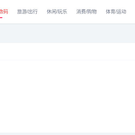
/数码
旅游/出行
休闲/玩乐
消费/购物
体育/运动