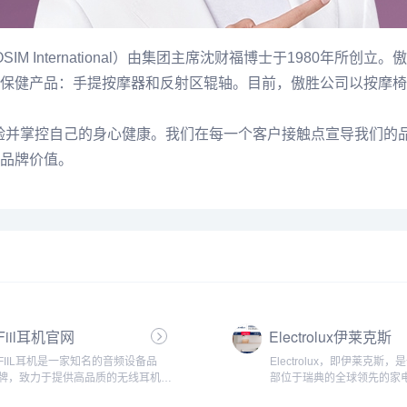
IM International）由集团主席沈财福博士于1980年所
保健产品：手提按摩器和反射区辊轴。目前，傲胜公司以按摩椅为
客体验并掌控自己的身心健康。我们在每一个客户接触点宣导我们
品牌价值。
Fiil耳机官网
Electrolux伊莱克斯
FIIL耳机是一家知名的音频设备品
Electrolux，即伊莱克斯，
牌，致力于提供高品质的无线耳机和
部位于瑞典的全球领先的家
耳塞产品。FIIL耳机以其出色的音
商。公司成立于1919年，