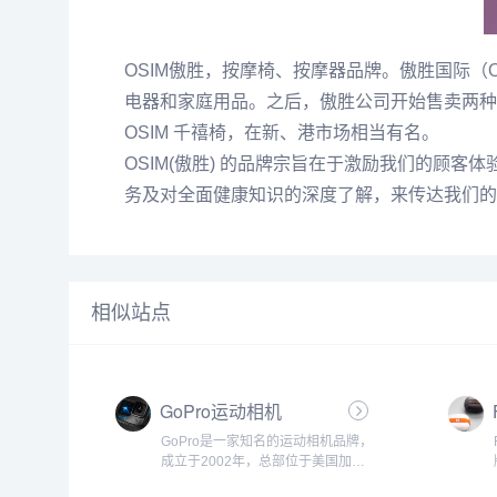
OSIM傲胜，按摩椅、按摩器品牌。傲胜国际（OS
电器和家庭用品。之后，傲胜公司开始售卖两种
OSIM 千禧椅，在新、港市场相当有名。
OSIM(傲胜) 的品牌宗旨在于激励我们的顾
务及对全面健康知识的深度了解，来传达我们的
相似站点
GoPro运动相机
GoPro是一家知名的运动相机品牌，
成立于2002年，总部位于美国加
州。GoPro以其小巧、轻便、耐用的