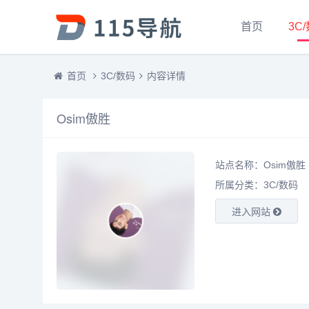
首页
3C
首页
3C/数码
内容详情
Osim傲胜
站点名称：Osim傲胜
所属分类：
3C/数码
进入网站