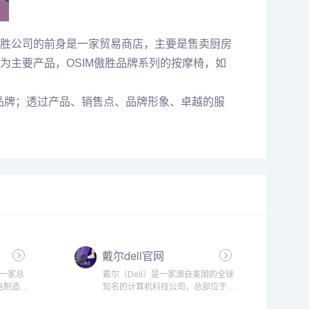
创立。傲胜公司的前身是一家贸易商店，主要是售卖厨房
主要产品，OSIM傲胜品牌系列的按摩椅，如
的品牌；透过产品、销售点、品牌形象、卓越的服
戴尔dell官网
是一家总
戴尔（Dell）是一家源自美国的全球
电制造
知名的计算机科技公司，总部位于得
在全球范
克萨斯州奥斯汀市。作为全球最大的