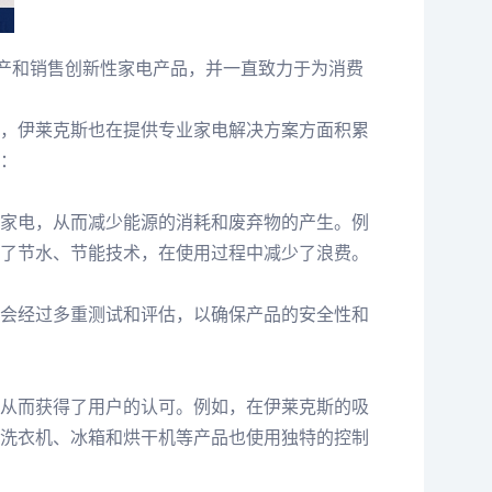
内生产和销售创新性家电产品，并一直致力于为消费
，伊莱克斯也在提供专业家电解决方案方面积累
：
家电，从而减少能源的消耗和废弃物的产生。例
了节水、节能技术，在使用过程中减少了浪费。
会经过多重测试和评估，以确保产品的安全性和
从而获得了用户的认可。例如，在伊莱克斯的吸
洗衣机、冰箱和烘干机等产品也使用独特的控制