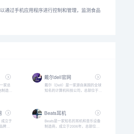
以通过手机应用程序进行控制和管理，监测食品
戴尔dell官网
是一家总
戴尔（Dell）是一家源自美国的全球
电制造
知名的计算机科技公司，总部位于得
在全球范
克萨斯州奥斯汀市。作为全球最大的
产品，并
电脑制造商之一，戴尔公司所生产的
质、环
电脑、笔记本电脑、服务器、存储设
网
Beats耳机
。...
备、外设等产品广泛应用于各个行业
和领...
牌，成立于
Beats是一家知名的耳机和音乐设备
该品牌以
制造商，成立于2006年，总部位于
而闻名，
美国加州。该公司以高品质、革新和