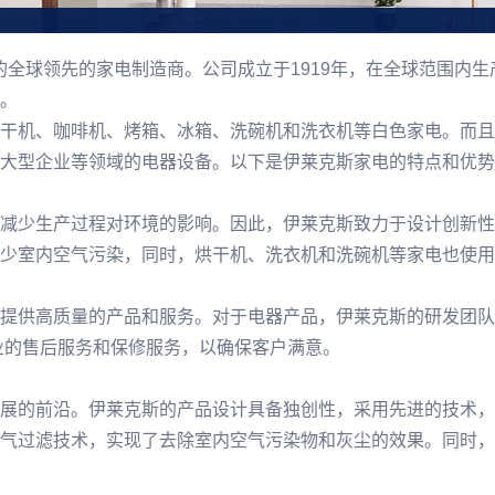
于瑞典的全球领先的家电制造商。公司成立于1919年，在全球范围
。
干机、咖啡机、烤箱、冰箱、洗碗机和洗衣机等白色家电。而且
大型企业等领域的电器设备。以下是伊莱克斯家电的特点和优势
减少生产过程对环境的影响。因此，伊莱克斯致力于设计创新性
少室内空气污染，同时，烘干机、洗衣机和洗碗机等家电也使用
提供高质量的产品和服务。对于电器产品，伊莱克斯的研发团队
业的售后服务和保修服务，以确保客户满意。
展的前沿。伊莱克斯的产品设计具备独创性，采用先进的技术，
气过滤技术，实现了去除室内空气污染物和灰尘的效果。同时，