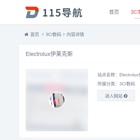
首页
3C
首页
3C/数码
内容详情
Electrolux伊莱克斯
站点名称：Electrol
所属分类：
3C/数码
进入网站