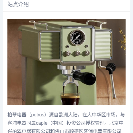
站点介绍
柏翠电器（petrus）源自欧洲大陆，在大中华区市场，与
客浦电器同属caple（中国）投资公司授权管理。北京中
兴柏翠电器有限公司和佛山市顺德区客浦电器有限公司