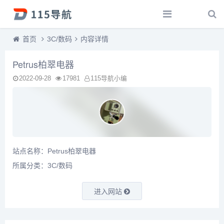
首页
3C/数码
内容详情
Petrus柏翠电器
2022-09-28
17981
115导航小编
站点名称：Petrus柏翠电器
所属分类：
3C/数码
进入网站