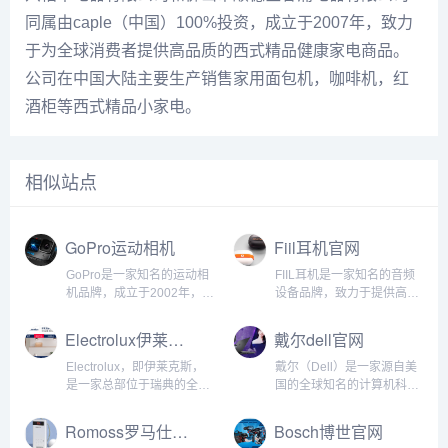
同属由caple（中国）100%投资，成立于2007年，致力
于为全球消费者提供高品质的西式精品健康家电商品。
公司在中国大陆主要生产销售家用面包机，咖啡机，红
酒柜等西式精品小家电。
相似站点
GoPro运动相机
Fiil耳机官网
GoPro是一家知名的运动相
FIIL耳机是一家知名的音频
机品牌，成立于2002年，总
设备品牌，致力于提供高品
部位于美国加州。GoPro以
质的无线耳机和耳塞产品。
其小巧、轻便、耐用的特点
FIIL耳机以其出色的音质、
Electrolux伊莱克斯
戴尔dell官网
而闻名，成为运动爱好者和
创新的技术和舒适的设计而
冒险者的首选。以下是对
闻名，并为用户提供独特的
Electrolux，即伊莱克斯，
戴尔（Dell）是一家源自美
GoPro运动相机的详细介
音乐体验。...
是一家总部位于瑞典的全球
国的全球知名的计算机科技
绍：设计与便携性：G...
领先的家电制造商。公司成
公司，总部位于得克萨斯州
立于1919年，在全球范围内
奥斯汀市。作为全球最大的
Romoss罗马仕官网
Bosch博世官网
生产和销售创新性家电产
电脑制造商之一，戴尔公司