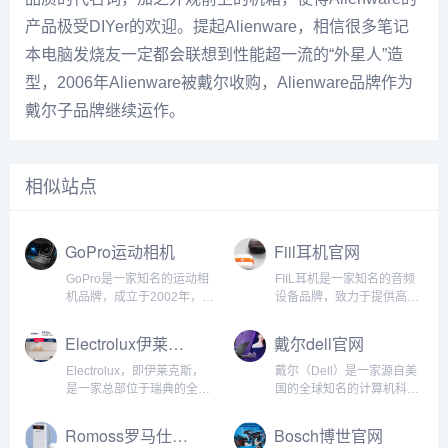
产品极受DIYer的欢迎。提起Alienware，相信很多笔记
本电脑发烧友一定都会联想到性能超一流的“外星人”造
型，2006年Alienware被戴尔收购，Alienware品牌作为
戴尔子品牌继续运作。
相似站点
GoPro运动相机
Fiil耳机官网
GoPro是一家知名的运动相
FIIL耳机是一家知名的音频
机品牌，成立于2002年，总
设备品牌，致力于提供高品
部位于美国加州。GoPro以
质的无线耳机和耳塞产品。
其小巧、轻便、耐用的特点
FIIL耳机以其出色的音质、
Electrolux伊莱克斯
戴尔dell官网
而闻名，成为运动爱好者和
创新的技术和舒适的设计而
冒险者的首选。以下是对
闻名，并为用户提供独特的
Electrolux，即伊莱克斯，
戴尔（Dell）是一家源自美
GoPro运动相机的详细介
音乐体验。...
是一家总部位于瑞典的全球
国的全球知名的计算机科技
绍：设计与便携性：G...
领先的家电制造商。公司成
公司，总部位于得克萨斯州
立于1919年，在全球范围内
奥斯汀市。作为全球最大的
Romoss罗马仕官网
Bosch博世官网
生产和销售创新性家电产
电脑制造商之一，戴尔公司