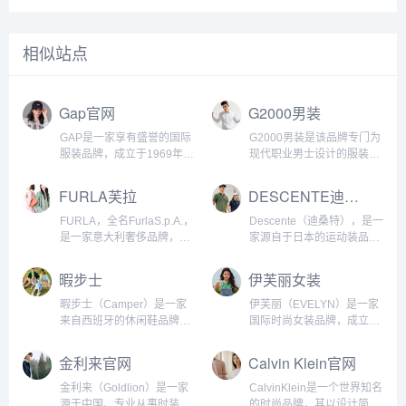
相似站点
Gap官网
G2000男装
GAP是一家享有盛誉的国际
G2000男装是该品牌专门为
服装品牌，成立于1969年。
现代职业男士设计的服装系
GAP以其简洁、时尚、舒适
列。以简约、时尚和经典的
的设计风格而闻名，成为全
风格为特点，G2000男装致
FURLA芙拉
DESCENTE迪桑特官网
球消费者的喜爱之选。以下
力于提供高品质、专业且舒
是对GAP品牌的详细介
适的服装选择。...
FURLA，全名FurlaS.p.A.，
Descente（迪桑特），是一
绍：...
是一家意大利奢侈品牌，以
家源自于日本的运动装品
其精美的皮革成品和高品质
牌，自1961年创立以来，一
的设计而闻名。FURLA的创
直致力于运动服饰的高品
暇步士
伊芙丽女装
立可以追溯到1927年，起初
质、高性能和创新设计。
是一家专门生产皮革工艺...
Descente的产品类型覆盖高
暇步士（Camper）是一家
伊芙丽（EVELYN）是一家
尔夫运动服饰、滑雪装备、
来自西班牙的休闲鞋品牌，
国际时尚女装品牌，成立于
登山户外装备、自...
成立于1975年，总部位于马
1984年，总部位于香港。他
德里。暇步士以设计独特、
们致力于为现代女性提供高
金利来官网
Calvin Klein官网
质量稳定、耐用舒适的鞋履
品质的服装，将最新的时尚
而著称，其产品深受全球时
趋势融入到他们的设计中，
金利来（Goldlion）是一家
CalvinKlein是一个世界知名
尚爱好者和舒适追...
以创造出充满魅力、优雅和
源于中国、专业从事时装和
的时尚品牌，其以设计简