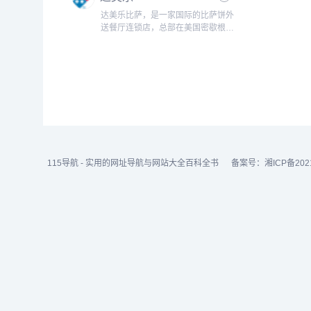
产品与...
达美乐比萨，是一家国际的比萨饼外
送餐厅连锁店，总部在美国密歇根州
的安娜堡，于1960年由汤姆·莫纳根
创立达美乐立，PatrickDoyle任首席
行政官。达美乐比萨饼（英文：
Domino’sPizz...
115导航 - 实用的网址导航与网站大全百科全书
备案号：
湘ICP备202