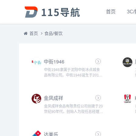
首页
3C
首页
食品/餐饮
中街1946
中街1946隶属于沈阳中街冰点城食
品有限公司。中街1946诞生于2015
年5月，2016年1月总部正式坐落上
海，是当前中国电商销售规模最大的
冰激淋企业。倡导健康“0”添加的新
金凤成祥
鲜冰品，致力于打造“一支专...
金凤成祥食品有限责任公司创建于20
世纪90年代，创始人为现任总经理冯
智钧先生。公司自成立以来一直坚持
“立足以人为本，以‘高效率、高标
准、高品质’严格要求企业全体员
达美乐
工，力争为广大消费者提供最完善的