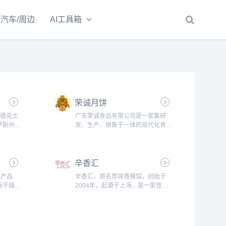
汽车/周边
AI工具箱
荣诚月饼
，德克士
广东荣诚食品有限公司是一家集研
萨斯州，
发、生产、销售于一体的现代化食品
96年，
企业。主要生产月饼、粽子、曲奇、
投入
鸡蛋卷、凤梨酥、蛋黄酥、腐乳饼、
完善...
面包、蛋糕等一百多个品种食品。二
辛香汇
十多年来，荣诚深耕食品行业，在产
品研发、品...
心产品
辛香汇，原名厚味香辣馆，创始于
而不燥、
2004年，起源于上海，是一家性价
长”的
比很高的川菜馆。经过七年的努力，
头投资股
已经开设有数十家分店。自2004年
鱼头火
始创以来，凭借纯正的辛香滋味，一
头”诞
丝不苟的传统烹饪技法，一切以客人