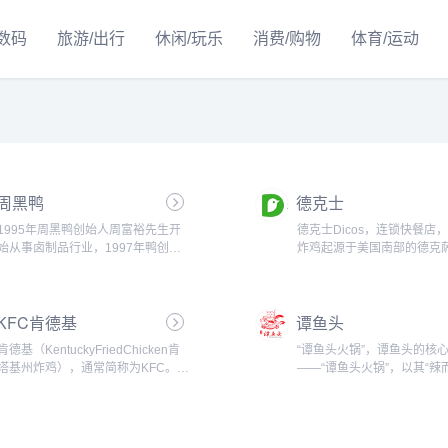
/数码
旅游/出行
休闲/玩乐
消费/购物
体育/运动
周黑鸭
德克士
1995年周黑鸭创始人周富裕先生开
德克士Dicos，连锁快餐店
始从事卤制品行业，1997年鸭创始
炸鸡起源于美国南部的德克
人周富裕先生自行研发出“周黑鸭”的
1994年出现在中国成都。19
配方，很快“周黑鸭”以“入口微甜爽
顶新集团将德克士收购，并
辣，吃后回味悠长”的独特口味赢得
5000万美元，健全经营体系，
KFC肯德基
谭鱼头
了广大消费者的认同。“周黑鸭”为...
肯德基（KentuckyFriedChicken肯
“谭鱼头火锅”，谭鱼头的核
塔基州炸鸡），通常简称为KFC。是
——“谭鱼头火锅”，以其“辣
来自美国的著名连锁快餐厅，由哈
鲜而不腥、入口窜香、回味悠
兰-山德士上校于1952年创建。主要
独特风味享誉海内外。谭鱼
出售炸鸡、汉堡、薯条、汽水等西式
份有限公司是四川一家以“谭
快餐食品。肯...
锅”为核心产品的公司，“谭鱼