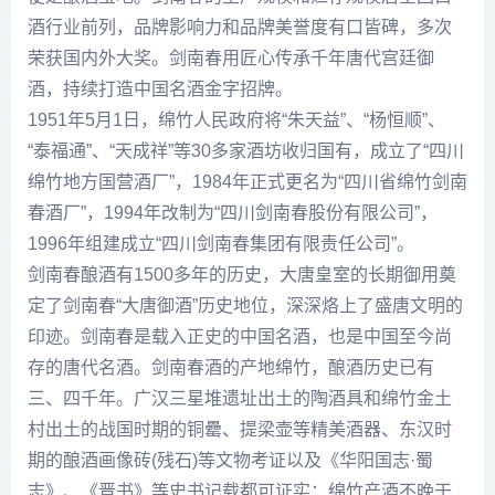
酒行业前列，品牌影响力和品牌美誉度有口皆碑，多次
荣获国内外大奖。剑南春用匠心传承千年唐代宫廷御
酒，持续打造中国名酒金字招牌。
1951年5月1日，绵竹人民政府将“朱天益”、“杨恒顺”、
“泰福通”、“天成祥”等30多家酒坊收归国有，成立了“四川
绵竹地方国营酒厂”，1984年正式更名为“四川省绵竹剑南
春酒厂”，1994年改制为“四川剑南春股份有限公司”，
1996年组建成立“四川剑南春集团有限责任公司”。
剑南春酿酒有1500多年的历史，大唐皇室的长期御用奠
定了剑南春“大唐御酒”历史地位，深深烙上了盛唐文明的
印迹。剑南春是载入正史的中国名酒，也是中国至今尚
存的唐代名酒。剑南春酒的产地绵竹，酿酒历史已有
三、四千年。广汉三星堆遗址出土的陶酒具和绵竹金土
村出土的战国时期的铜罍、提梁壶等精美酒器、东汉时
期的酿酒画像砖(残石)等文物考证以及《华阳国志·蜀
志》、《晋书》等史书记载都可证实：绵竹产酒不晚于