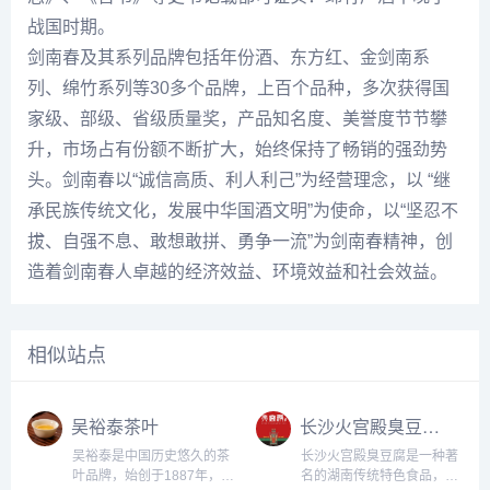
战国时期。
剑南春及其系列品牌包括年份酒、东方红、金剑南系
列、绵竹系列等30多个品牌，上百个品种，多次获得国
家级、部级、省级质量奖，产品知名度、美誉度节节攀
升，市场占有份额不断扩大，始终保持了畅销的强劲势
头。剑南春以“诚信高质、利人利己”为经营理念，以 “继
承民族传统文化，发展中华国酒文明”为使命，以“坚忍不
拔、自强不息、敢想敢拼、勇争一流”为剑南春精神，创
造着剑南春人卓越的经济效益、环境效益和社会效益。
相似站点
吴裕泰茶叶
长沙火宫殿臭豆腐官网
吴裕泰是中国历史悠久的茶
长沙火宫殿臭豆腐是一种著
叶品牌，始创于1887年，总
名的湖南传统特色食品，由