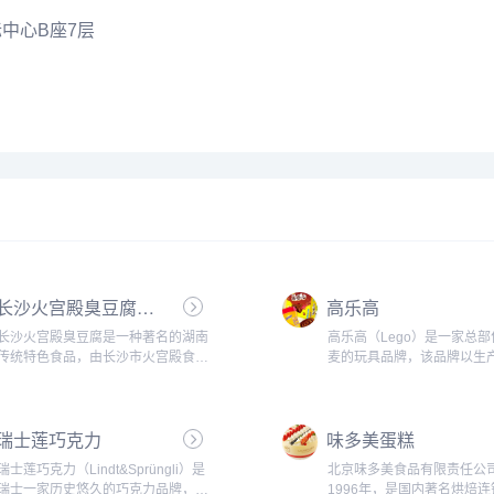
际中心B座7层
长沙火宫殿臭豆腐官网
高乐高
长沙火宫殿臭豆腐是一种著名的湖南
高乐高（Lego）是一家总
传统特色食品，由长沙市火宫殿食品
麦的玩具品牌，该品牌以生
有限公司生产和销售。臭豆腐是传统
木玩具著名，其独特的组合
的湖南名小吃之一，以采用优质的黄
让孩子们按照自己的想象力
豆为原料，以独特的制作方法和配
限的作品。高乐高本着“只有
瑞士莲巧克力
味多美蛋糕
方，经过长时间的发酵而成。...
是限制”的理念，旨在帮助孩
习、发...
瑞士莲巧克力（Lindt&Sprüngli）是
北京味多美食品有限责任公
瑞士一家历史悠久的巧克力品牌，成
1996年，是国内著名烘焙