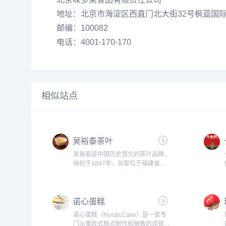
地址：北京市海淀区西直门北大街32号枫蓝国
邮编：100082
电话：4001-170-170
相似站点
吴裕泰茶叶
吴裕泰是中国历史悠久的茶叶品牌，
始创于1887年，总部位于福建省福
州市。他们以生产和销售高品质的茶
叶而著称，包括传统的红茶、绿茶、
乌龙茶、黑茶等多种类型。吴裕泰拥
诺心蛋糕
有严格的质量控制标准和独特的制茶
技艺，...
诺心蛋糕（NordicCake）是一家专
门从事欧式糕点制作和销售的连锁蛋