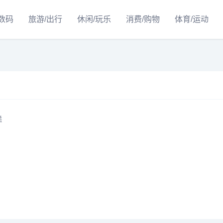
/数码
旅游/出行
休闲/玩乐
消费/购物
体育/运动
糕