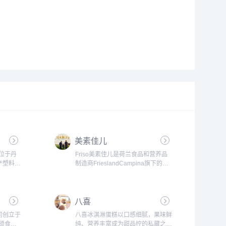
美素佳儿
部位于丹
Friso美素佳儿是荷兰食品和营养品
产塑料积
制造商FrieslandCampina旗下的婴
方式能够
幼儿配方奶粉品牌。Friso美素佳儿
来创造无
注重婴幼儿的营养需求，坚持采用天
想象才
然优质的荷兰牛奶，使用先进的生产
八喜
子们学
工艺和质量控制标准...
司创立于
八喜冰淇淋蛋糕以口感细腻，果味鲜
连锁食品
纯、营养丰富成为甜品控的私藏之