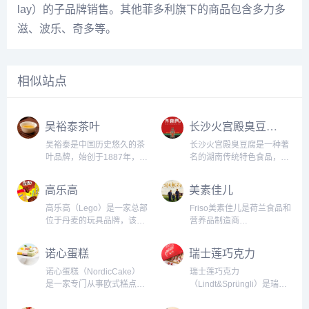
lay）的子品牌销售。其他菲多利旗下的商品包含多力多
滋、波乐、奇多等。
相似站点
吴裕泰茶叶
长沙火宫殿臭豆腐官网
吴裕泰是中国历史悠久的茶
长沙火宫殿臭豆腐是一种著
叶品牌，始创于1887年，总
名的湖南传统特色食品，由
部位于福建省福州市。他们
长沙市火宫殿食品有限公司
以生产和销售高品质的茶叶
生产和销售。臭豆腐是传统
高乐高
美素佳儿
而著称，包括传统的红茶、
的湖南名小吃之一，以采用
绿茶、乌龙茶、黑茶等多种
优质的黄豆为原料，以独特
高乐高（Lego）是一家总部
Friso美素佳儿是荷兰食品和
类型。吴裕泰拥有严格的质
的制作方法和配方，经过长
位于丹麦的玩具品牌，该品
营养品制造商
量控制标准和独特的制茶技
时间的发酵而成。...
牌以生产塑料积木玩具著
FrieslandCampina旗下的
艺，...
名，其独特的组合方式能够
婴幼儿配方奶粉品牌。Friso
诺心蛋糕
瑞士莲巧克力
让孩子们按照自己的想象力
美素佳儿注重婴幼儿的营养
来创造无限的作品。高乐高
需求，坚持采用天然优质的
诺心蛋糕（NordicCake）
瑞士莲巧克力
本着“只有想象才是限制”的
荷兰牛奶，使用先进的生产
是一家专门从事欧式糕点制
（Lindt&Sprüngli）是瑞士
理念，旨在帮助孩子们学
工艺和质量控制标准...
作和销售的连锁蛋糕店，成
一家历史悠久的巧克力品
习、发...