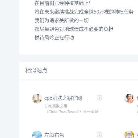
在目前树已经种植基础上*
将在未来继续挑战完成全球50万棵的种植任务
我们为追求美所做的一切
都尽量避免对地球造成不必要的负担
悦诗风吟正在行动
相似站点
cpb肌肤之钥官网
CPB肌肤之钥
（ClédePeauBeauté）是一家源自
日本的高端护肤与化妆品品牌，旗下
产品包括护肤品、彩妆、香水等。
CPB肌肤之钥以其卓越的科技和高端
左颜右色
的品质，成为全球奢侈品护肤品市场