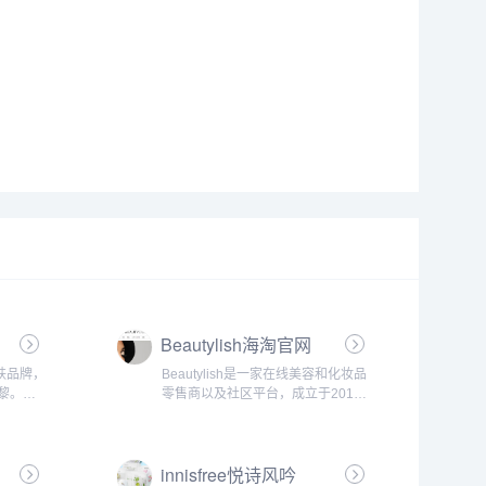
Beautylish海淘官网
护肤品牌，
Beautylish是一家在线美容和化妆品
黎。
零售商以及社区平台，成立于2010
广高品质、
年。该平台提供了一系列来自世界各
助人们保
地的优质美容产品，包括化妆品、护
.
肤品、美容工具等。同时，
innisfree悦诗风吟
Beautylish还提供了多种美容...