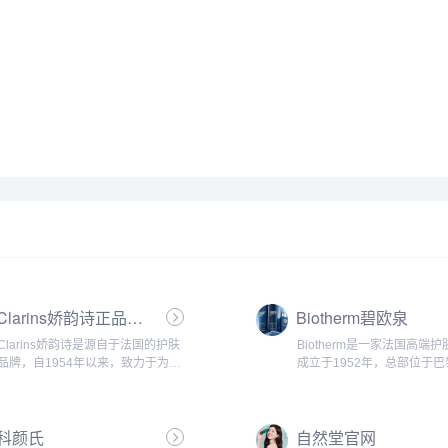
Clarins娇韵诗正品官网
Biotherm碧欧泉
Clarins娇韵诗是源自于法国的护肤
Biotherm是一家法国高端
品牌，自1954年以来，致力于为世
成立于1952年，总部位于巴
界各地的消费者提供自然、高效、安
Biotherm致力于研发和推
全的护肤和化妆品。以下是该品牌的
健康、纯净的护肤产品，帮
主要特点与特色：...
持肌肤健康、美丽、年轻和..
科颜氏
自然堂官网