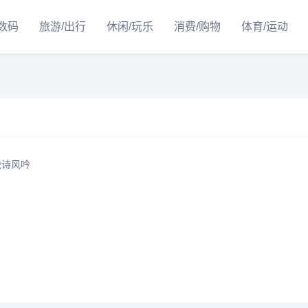
/数码
旅游/出行
休闲/玩乐
消费/购物
体育/运动
e悦诗风吟