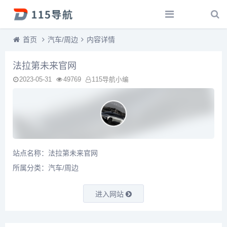
首页
汽车/周边
内容详情
法拉第未来官网
2023-05-31
49769
115导航小编
站点名称：法拉第未来官网
所属分类：
汽车/周边
进入网站