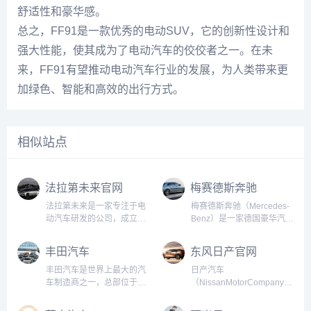
舒适性和豪华感。
总之，FF91是一款优秀的电动SUV，它的创新性设计和
强大性能，使其成为了电动汽车的佼佼者之一。在未
来，FF91有望推动电动汽车行业的发展，为人类带来更
加绿色、智能和高效的出行方式。
相似站点
法拉第未来官网
梅赛德斯奔驰
法拉第未来是一家专注于电
梅赛德斯奔驰（Mercedes-
动汽车研发的公司，成立于
Benz）是一家德国豪华汽车
2014年，总部位于美国加利
品牌，成立于1926年，总部
福尼亚州洛杉矶。公司的创
位于德国斯图加特。梅赛德
丰田汽车
东风日产官网
始人李斌是中国汽车行业的
斯奔驰是全球最具声望的豪
资深人士，曾担任比亚迪公
华汽车品牌之一，其拥有多
丰田汽车是世界上最大的汽
日产汽车
司副总裁。...
个系列的汽车产品，包括轿
车制造商之一，总部位于日
（NissanMotorCompany）
车、敞篷车、跑车...
本名古屋市。丰田汽车生产
是一家总部位于日本横滨的
和销售各种类型的车辆，包
汽车制造商，成立于1933